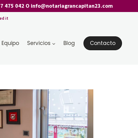
7 475 042
O
info@notariagrancapitan23.com
ed it
 Equipo
Servicios
Blog
Contacto