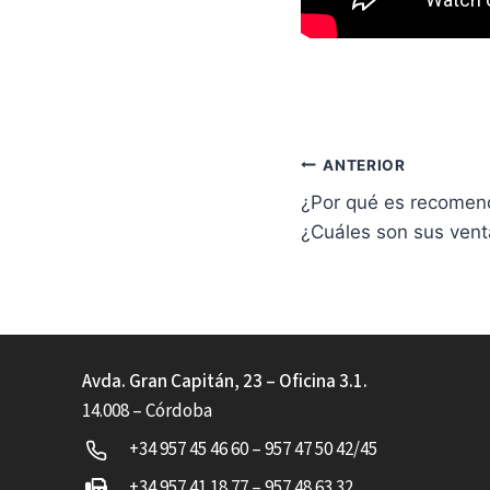
Navegación
ANTERIOR
¿Por qué es recomen
de
¿Cuáles son sus vent
entradas
Avda. Gran Capitán, 23 – Oficina 3.1.
14.008 – Córdoba
+34 957 45 46 60 – 957 47 50 42/45
+34 957 41 18 77 – 957 48 63 32