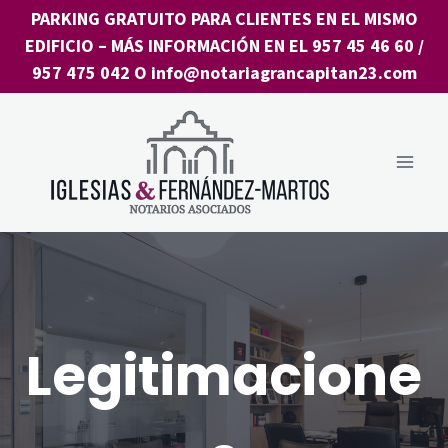
Saltar
PARKING GRATUITO PARA CLIENTES EN EL MISMO
al
EDIFICIO
– MÁS INFORMACIÓN EN EL
957 45 46 60
/
contenido
957 475 042
O
info@notariagrancapitan23.com
Legitimacione