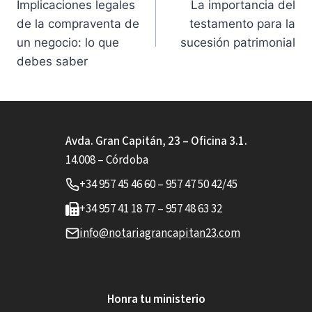
Implicaciones legales
La importancia del
de
de la compraventa de
testamento para la
entradas
un negocio: lo que
sucesión patrimonial
debes saber
Avda. Gran Capitán, 23 – Oficina 3.1.
14.008 – Córdoba
+34 957 45 46 60 – 957 47 50 42/45
+34 957 41 18 77 – 957 48 63 32
info@notariagrancapitan23.com
Honra tu ministerio