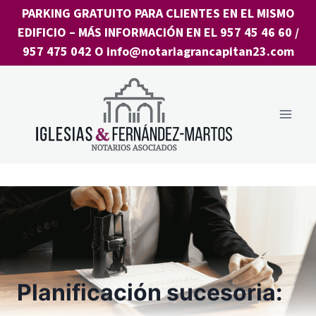
Saltar
PARKING GRATUITO PARA CLIENTES EN EL MISMO
al
EDIFICIO
– MÁS INFORMACIÓN EN EL
957 45 46 60
/
contenido
957 475 042
O
info@notariagrancapitan23.com
Planificación sucesoria: