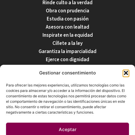
Rinde culto a la verdad
Obra con prudencia
Estudia con pasión
Asesora con lealtad
Inspirate en la equidad
Cíñete a la ley
Garantiza la imparcialidad
Ejerce con dignidad
Respecta tu profesión
Gestionar consentimiento
Para ofrecer las mejores experiencias, utilizamos tecnologías como las
cookies para almacenar y/o acceder a la información del dispositivo. El
Nuestro Equipo
Inicio
Despacho
Servicios
Blog
Contacto
consentimiento de estas tecnologías nos permitirá procesar datos como
el comportamiento de navegación o las identificaciones únicas en este
sitio. No consentir o retirar el consentimiento, puede afectar
negativamente a ciertas características y funciones.
Aceptar
Iglesias & Fernández-Martos Notarios, C.B. © 2026. Todos