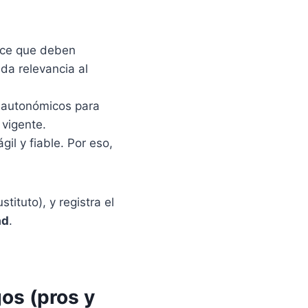
lece que deben
y da relevancia al
s autonómicos para
 vigente.
gil y fiable. Por eso,
tituto), y registra el
ad
.
gos (pros y