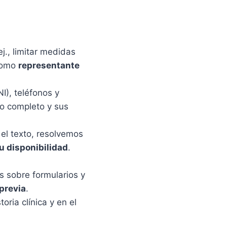
j., limitar medidas
 como
representante
I), teléfonos y
to completo y sus
 el texto, resolvemos
u disponibilidad
.
s sobre formularios y
 previa
.
ria clínica y en el