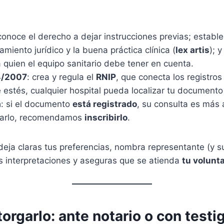
econoce el derecho a dejar instrucciones previas; estab
amiento jurídico y la buena práctica clínica (
lex artis
); 
a quien el equipo sanitario debe tener en cuenta.
4/2007
: crea y regula el
RNIP
, que conecta los registro
estés, cualquier hospital pueda localizar tu documento
a
: si el documento
está registrado
, su consulta es más á
garlo, recomendamos
inscribirlo
.
deja claras tus preferencias, nombra representante (y sus
s interpretaciones y aseguras que se atienda
tu volunt
orgarlo: ante notario o con testi