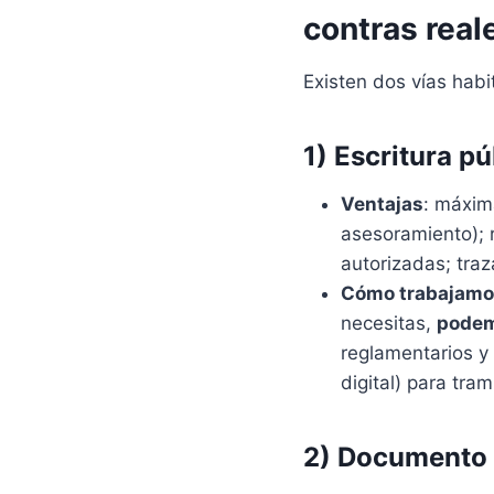
contras real
Existen dos vías habi
1) Escritura pú
Ventajas
: máxi
asesoramiento); r
autorizadas; traz
Cómo trabajam
necesitas,
podem
reglamentarios y
digital) para tram
2) Documento 