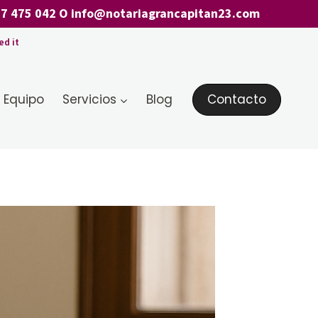
7 475 042
O
info@notariagrancapitan23.com
ed it
 Equipo
Servicios
Blog
Contacto