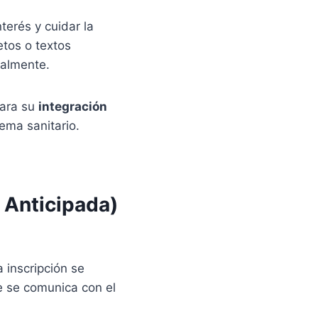
nterés y cuidar la
etos o textos
almente.
para su
integración
tema sanitario.
 Anticipada)
a inscripción se
e se comunica con el