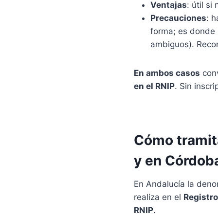
Ventajas
: útil s
Precauciones
: h
forma; es donde
ambiguos). Recom
En ambos casos
conv
en el RNIP
. Sin inscr
Cómo tramita
y en Córdob
En Andalucía la deno
realiza en el
Registro
RNIP
.