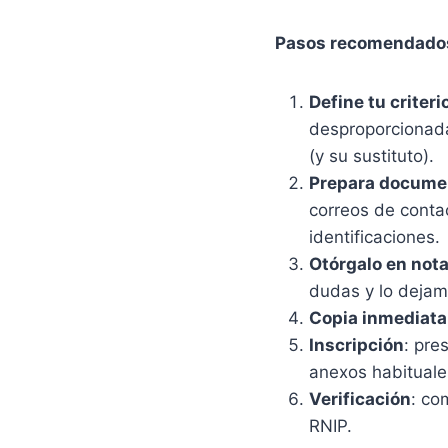
Pasos recomendado
Define tu criteri
desproporcionada
(y su sustituto).
Prepara docume
correos de conta
identificaciones.
Otórgalo en nota
dudas y lo dejamo
Copia inmediata
Inscripción
: pre
anexos habituales
Verificación
: co
RNIP.