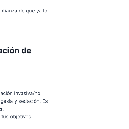
onfianza de que ya lo
ación de
lación invasiva/no
algesia y sedación. Es
os
.
e tus objetivos