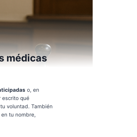
es médicas
nticipadas
o, en
 escrito qué
 tu voluntad. También
o en tu nombre,