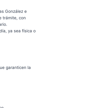
ias González e
 trámite, con
rio.
ía, ya sea física o
ue garanticen la
co