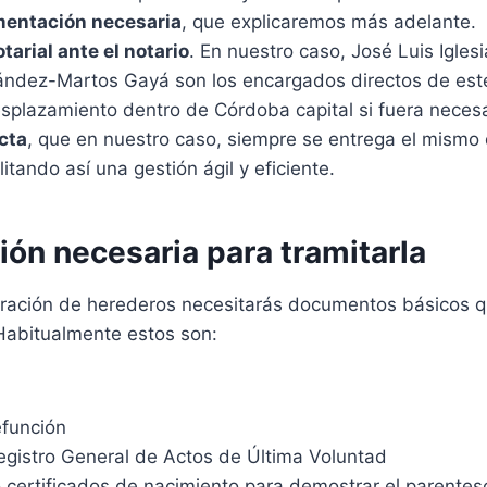
mentación necesaria
, que explicaremos más adelante.
tarial ante el notario
. En nuestro caso, José Luis Igles
ndez-Martos Gayá son los encargados directos de este
esplazamiento dentro de Córdoba capital si fuera necesa
cta
, que en nuestro caso, siempre se entrega el mismo d
litando así una gestión ágil y eficiente.
ón necesaria para tramitarla
laración de herederos necesitarás documentos básicos q
 Habitualmente estos son:
efunción
Registro General de Actos de Última Voluntad
o certificados de nacimiento para demostrar el parentes