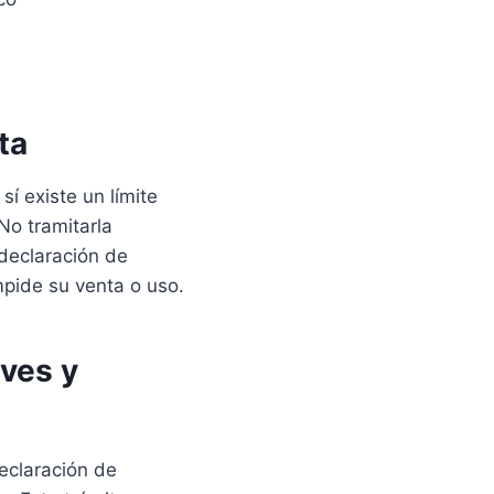
ta
í existe un límite
No tramitarla
declaración de
pide su venta o uso.
aves y
declaración de