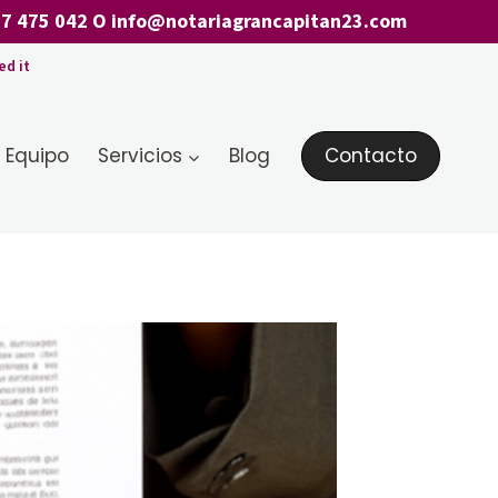
7 475 042
O
info@notariagrancapitan23.com
ed it
 Equipo
Servicios
Blog
Contacto