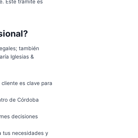
e. Este trámite es
sional?
 legales; también
ría Iglesias &
cliente es clave para
entro de Córdoba
omes decisiones
a tus necesidades y