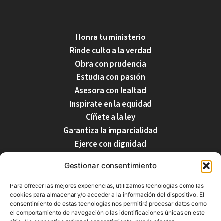
Honra tu ministerio
Rinde culto a la verdad
Obra con prudencia
Estudia con pasión
Asesora con lealtad
Inspirate en la equidad
Cíñete a la ley
Garantiza la imparcialidad
Ejerce con dignidad
Respecta tu profesión
Gestionar consentimiento
Para ofrecer las mejores experiencias, utilizamos tecnologías como las
cookies para almacenar y/o acceder a la información del dispositivo. El
Nuestro Equipo
Inicio
Despacho
Servicios
Blog
Contacto
consentimiento de estas tecnologías nos permitirá procesar datos como
el comportamiento de navegación o las identificaciones únicas en este