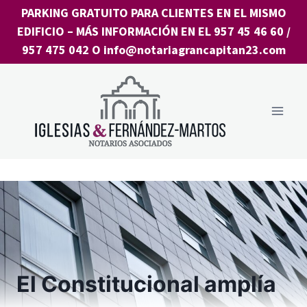
Saltar
PARKING GRATUITO PARA CLIENTES EN EL MISMO
al
EDIFICIO
– MÁS INFORMACIÓN EN EL
957 45 46 60
/
contenido
957 475 042
O
info@notariagrancapitan23.com
El Constitucional amplía