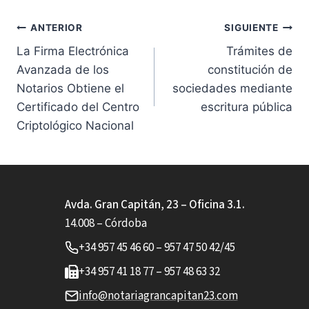
Navegación
ANTERIOR
SIGUIENTE
La Firma Electrónica
Trámites de
de
Avanzada de los
constitución de
entradas
Notarios Obtiene el
sociedades mediante
Certificado del Centro
escritura pública
Criptológico Nacional
Avda. Gran Capitán, 23 – Oficina 3.1.
14.008 – Córdoba
+34 957 45 46 60 – 957 47 50 42/45
+34 957 41 18 77 – 957 48 63 32
info@notariagrancapitan23.com