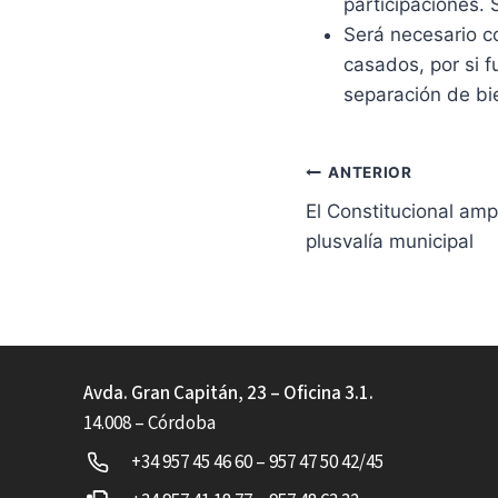
participaciones. 
Será necesario c
casados, por si f
separación de bi
Navegación
ANTERIOR
El Constitucional ampl
de
plusvalía municipal
entradas
Avda. Gran Capitán, 23 – Oficina 3.1.
14.008 – Córdoba
+34 957 45 46 60 – 957 47 50 42/45