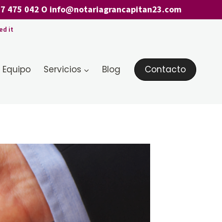
7 475 042
O
info@notariagrancapitan23.com
ed it
 Equipo
Servicios
Blog
Contacto