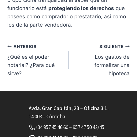
proporciona tranquilidad al saber que un
funcionario está
protegiendo los derechos
que
posees como comprador o prestatario, así como
los de la parte vendedora.
Navegación
ANTERIOR
SIGUIENTE
¿Qué es el poder
Los gastos de
de
notarial? ¿Para qué
formalizar una
entradas
sirve?
hipoteca
Avda. Gran Capitán, 23 – Oficina 3.1.
14.008 – Córdoba
+34 957 45 46 60 – 957 47 50 42/45