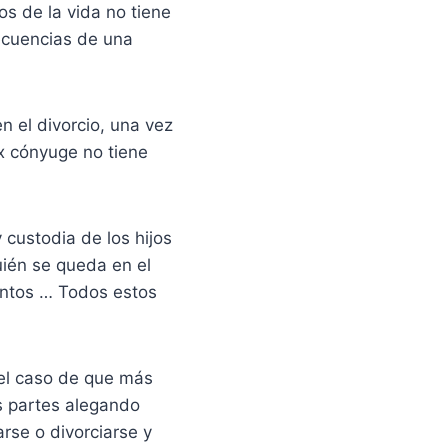
s de la vida no tiene
secuencias de una
n el divorcio, una vez
x cónyuge no tiene
 custodia de los hijos
uién se queda en el
entos … Todos estos
el caso de que más
as partes alegando
rse o divorciarse y