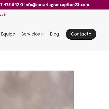
7 475 042
O
info@notariagrancapitan23.com
ed it
 Equipo
Servicios
Blog
Contacto