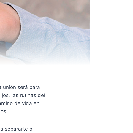
a unión será para
jos, las rutinas del
camino de vida en
dos.
ás separarte o