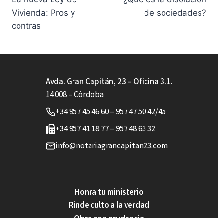
de
Vivienda: Pros y
de sociedades?
entradas
contras
Avda. Gran Capitán, 23 – Oficina 3.1.
14.008 – Córdoba
+34 957 45 46 60 – 957 47 50 42/45
+34 957 41 18 77 – 957 48 63 32
info@notariagrancapitan23.com
Honra tu ministerio
Rinde culto a la verdad