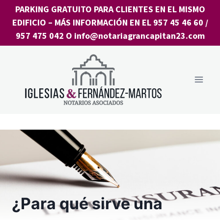
Saltar
PARKING GRATUITO PARA CLIENTES EN EL MISMO
al
EDIFICIO
– MÁS INFORMACIÓN EN EL
957 45 46 60
/
contenido
957 475 042
O
info@notariagrancapitan23.com
¿Para qué sirve una