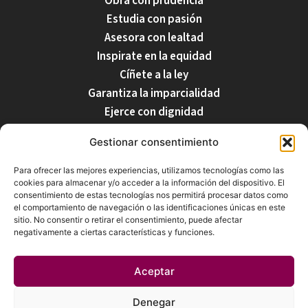
Obra con prudencia
Estudia con pasión
Asesora con lealtad
Inspirate en la equidad
Cíñete a la ley
Garantiza la imparcialidad
Ejerce con dignidad
Respecta tu profesión
Gestionar consentimiento
Para ofrecer las mejores experiencias, utilizamos tecnologías como las
cookies para almacenar y/o acceder a la información del dispositivo. El
Nuestro Equipo
Inicio
Despacho
Servicios
Blog
Contacto
consentimiento de estas tecnologías nos permitirá procesar datos como
el comportamiento de navegación o las identificaciones únicas en este
sitio. No consentir o retirar el consentimiento, puede afectar
negativamente a ciertas características y funciones.
Aceptar
Iglesias & Fernández-Martos Notarios, C.B. © 2026. Todos
los derechos reservados - Desarrollado por:
Expacioweb
Denegar