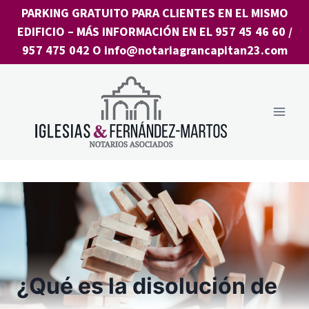
Saltar
PARKING GRATUITO PARA CLIENTES EN EL MISMO
al
EDIFICIO
– MÁS INFORMACIÓN EN EL
957 45 46 60
/
contenido
957 475 042
O
info@notariagrancapitan23.com
¿Qué es la disolución de