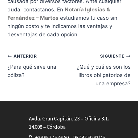
causada por diversos factores. Ante cualquier
duda, contáctanos. En
Notaría Iglesias &
Fernández – Martos
estudiamos tu caso sin
ningún costo y te indicamos las ventajas y
desventajas de cada opción.
Navegación
ANTERIOR
SIGUIENTE
¿Para qué sirve una
¿Qué y cuáles son los
de
póliza?
libros obligatorios de
entradas
una empresa?
Avda. Gran Capitán, 23 – Oficina 3.1.
14.008 – Córdoba
+34 957 45 46 60 – 957 47 50 42/45