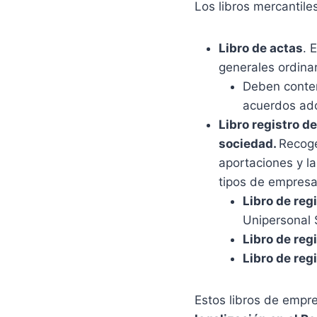
Los libros mercantiles
Libro de actas
. 
generales ordinar
Deben contene
acuerdos adop
Libro registro d
sociedad.
Recoge
aportaciones y la
tipos de empresa
Libro de reg
Unipersonal
Libro de reg
Libro de reg
Estos libros de empr