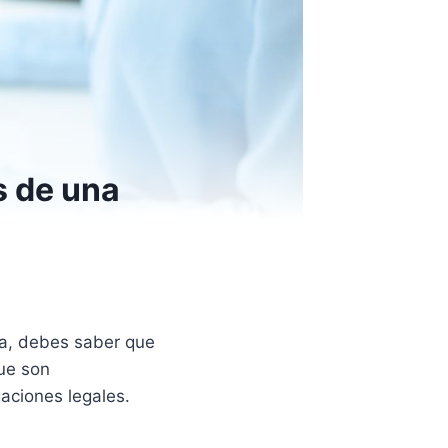
s de una
na, debes saber que
que son
gaciones legales.