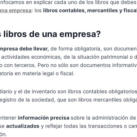
 enfocamos en explicar cada uno de los libros que debe
una empresa
: los
libros contables, mercantiles y fisca
s libros de una empresa?
mpresa debe llevar,
de forma obligatoria, son documen
us actividades económicas, de la situación patrimonial o 
s o con terceros. Pero no sólo son documentos informati
toria en materia legal o fiscal.
o diario y el de inventario son libros contables obligatori
registro de la sociedad, que son libros mercantiles oblig
ontener
información precisa
sobre la administración de
rse
actualizados
y reflejar todas las transacciones o ca
ión.