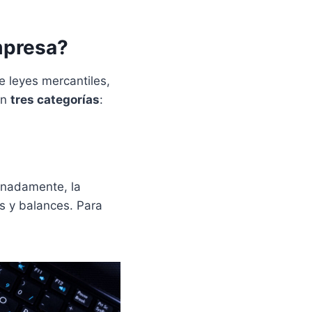
mpresa?
 leyes mercantiles,
en
tres categorías
:
enadamente, la
s y balances. Para