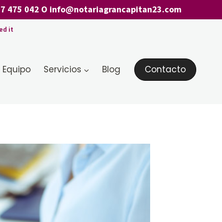
7 475 042
O
info@notariagrancapitan23.com
ed it
 Equipo
Servicios
Blog
Contacto