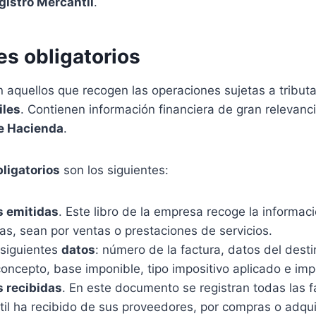
egistro Mercantil
.
es obligatorios
on aquellos que recogen las operaciones sujetas a tributa
iles
. Contienen información financiera de gran relevanc
te Hacienda
.
bligatorios
son los siguientes:
s emitidas
. Este libro de la empresa recoge la informac
as, sean por ventas o prestaciones de servicios.
 siguientes
datos
: número de la factura, datos del desti
oncepto, base imponible, tipo impositivo aplicado e impo
s recibidas
. En este documento se registran todas las f
il ha recibido de sus proveedores, por compras o adqui