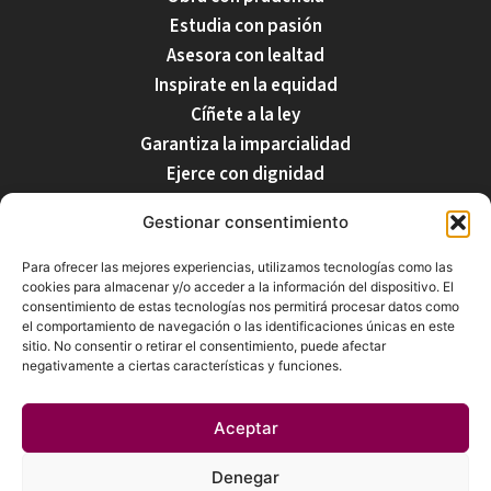
Estudia con pasión
Asesora con lealtad
Inspirate en la equidad
Cíñete a la ley
Garantiza la imparcialidad
Ejerce con dignidad
Respecta tu profesión
Gestionar consentimiento
Para ofrecer las mejores experiencias, utilizamos tecnologías como las
cookies para almacenar y/o acceder a la información del dispositivo. El
Nuestro Equipo
Inicio
Despacho
Servicios
Blog
Contacto
consentimiento de estas tecnologías nos permitirá procesar datos como
el comportamiento de navegación o las identificaciones únicas en este
sitio. No consentir o retirar el consentimiento, puede afectar
negativamente a ciertas características y funciones.
Aceptar
Iglesias & Fernández-Martos Notarios, C.B. © 2026. Todos
los derechos reservados - Desarrollado por:
Expacioweb
Denegar