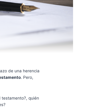
chazo de una herencia
testamento
. Pero,
el testamento?, quién
es?