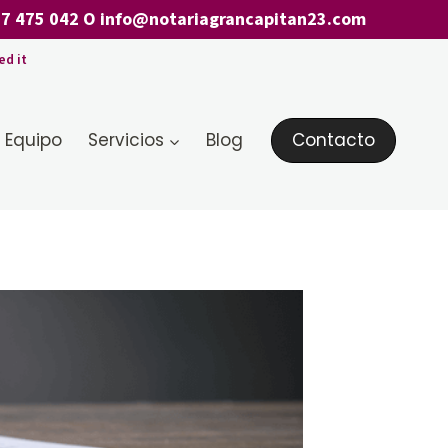
7 475 042
O
info@notariagrancapitan23.com
ed it
 Equipo
Servicios
Blog
Contacto