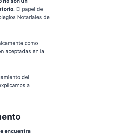
o no son un
atorio
. El papel de
olegios Notariales de
únicamente como
on aceptadas en la
rgamiento del
 explicamos a
mento
 se encuentra