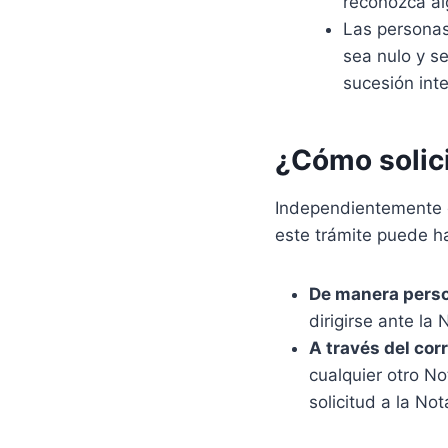
reconozca al
Las personas
sea nulo y s
sucesión int
¿Cómo solici
Independientemente d
este trámite puede h
De manera pers
dirigirse ante la 
A través del cor
cualquier otro No
solicitud a la N