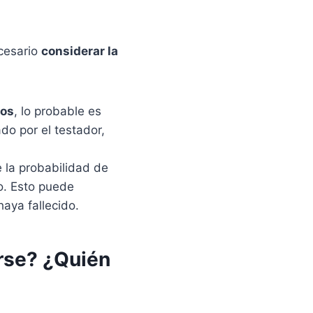
ecesario
considerar la
ños
, lo probable es
do por el testador,
e la probabilidad de
lo. Esto puede
aya fallecido.
rse? ¿Quién