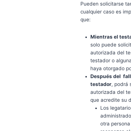
Pueden solicitarse t
cualquier caso es imp
que:
Mientras el test
solo puede solici
autorizada del te
testador o alguna
haya otorgado po
Después del fal
testador
, podrá 
autorizada del t
que acredite su d
Los legatario
administrador
otra persona 