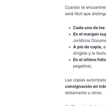
Cuando te encuentres
será fácil que disti
Cada uno de los 
En el margen su
Jurídicos Docum
A pie de copia,
en
dirigida y la fec
En el último folio
pegatina).
Las copias autorizad
consignación en trá
testamento u otros.