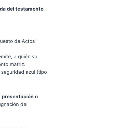
ada del testamento
,
puesto de Actos
emite, a quién va
nto matriz.
 seguridad azul (tipo
u
presentación o
ugnación del