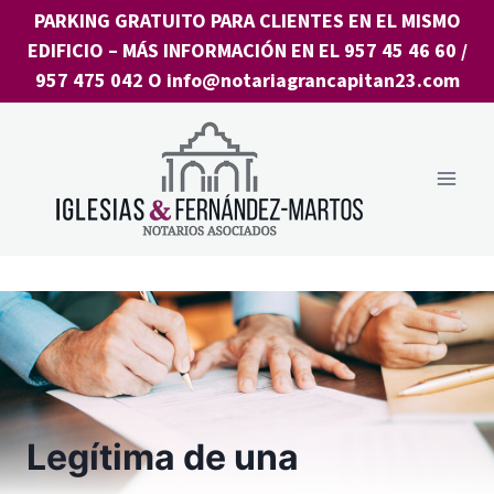
Saltar
PARKING GRATUITO PARA CLIENTES EN EL MISMO
al
EDIFICIO
– MÁS INFORMACIÓN EN EL
957 45 46 60
/
contenido
957 475 042
O
info@notariagrancapitan23.com
Legítima de una